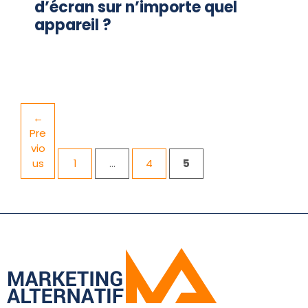
d’écran sur n’importe quel
appareil ?
←
Pre
vio
Page
Page
Page
us
1
…
4
5