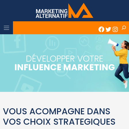
Skip
to
content
Rech
Faceboo
Twitter
Inst
DÉVELOPPER VOTRE
INFLUENCE MARKETING
VOUS ACOMPAGNE DANS
VOS CHOIX STRATEGIQUES