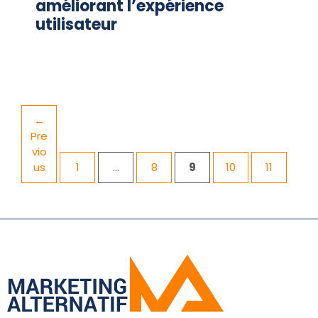
améliorant l’expérience
utilisateur
←
Pre
vio
Page
Page
Page
Page
Page
us
1
…
8
9
10
11