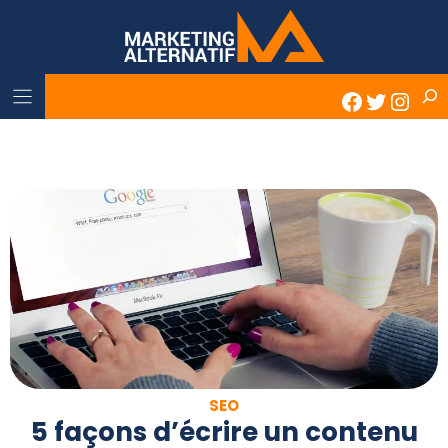
Skip
to
content
Rech
Faceboo
Twitter
Inst
SEO
5 façons d’écrire un contenu