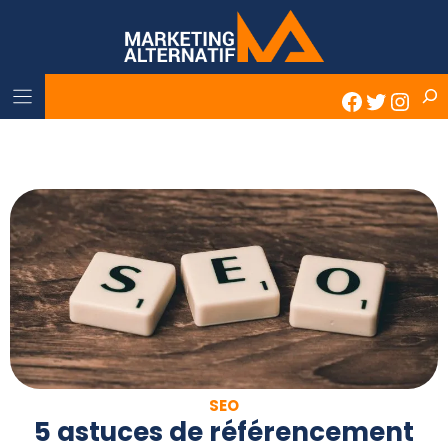
Skip
to
content
Rech
Faceboo
Twitter
Inst
SEO
5 astuces de référencement