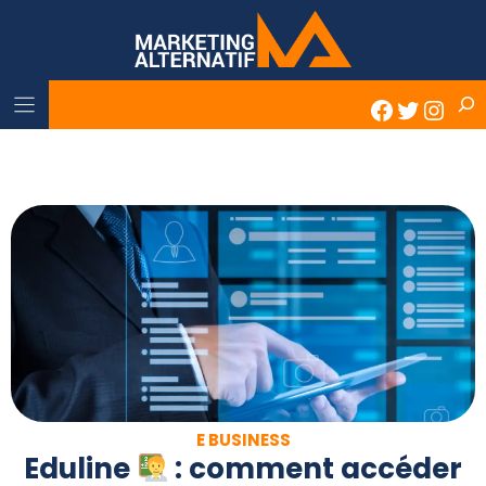
Skip
to
content
Rech
Faceboo
Twitter
Inst
E BUSINESS
Eduline
: comment accéder