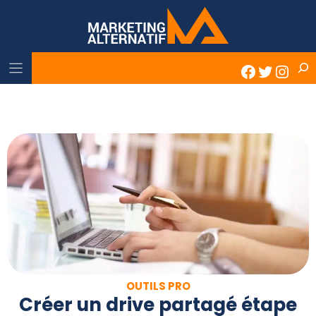
Skip
to
content
Rech
Faceboo
Twitter
Inst
OUTILS PRO
Créer un drive partagé étape