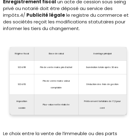
Enregistrement fiscal
un acte de cession sous seing
privé ou notarié doit être déposé au service des
impôts.4/
Publicité légale
le registre du commerce et
des sociétés reçoit les modifications statutaires pour
informer les tiers du changement.
Régime fiscal
Base de calcul
Avantage principal
SCI à l’IR
Prix de vente moins prix d’achat
Exonération totale après 30 ans
Prix de vente moins valeur
SCI à l’IS
Déduction des frais de gestion
comptable
Imposition
Prélèvement forfaitaire de 17,2 pour
Plus-value nette réalisée
sociale
cent
Le choix entre la vente de l’immeuble ou des parts