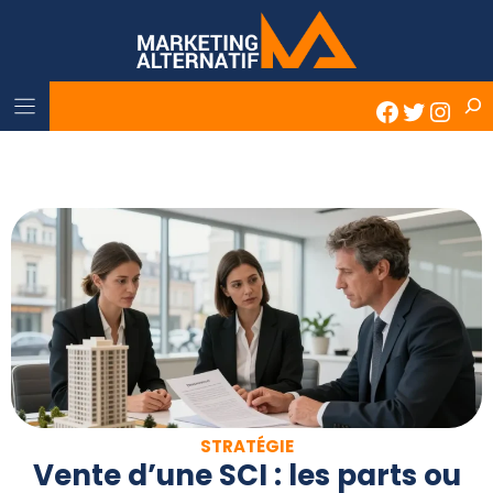
Skip
to
content
Rech
Faceboo
Twitter
Inst
STRATÉGIE
Vente d’une SCI : les parts ou