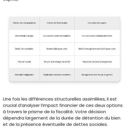
Critère de comparaison
Vente de l’immeuble
Cession des parts
Bénéficiaire du prix
La société civile immobilière
Les associés individuellement
Droits de mutation
Environ 5,80 pour cent
Droit d’enregistrement de 5 pour cent
Passif social
Reste à la charge de la SCI
Transmis au nouvel acquéreur
Formalité obligatoire
Publication foncière notariée
Enregistrement fiscal et greffe
Une fois les différences structurelles assimilées, il est
crucial d’analyser l’impact financier de ces deux options
à travers le prisme de la fiscalité. Votre décision
dépendra largement de la durée de détention du bien
et de la présence éventuelle de dettes sociales.