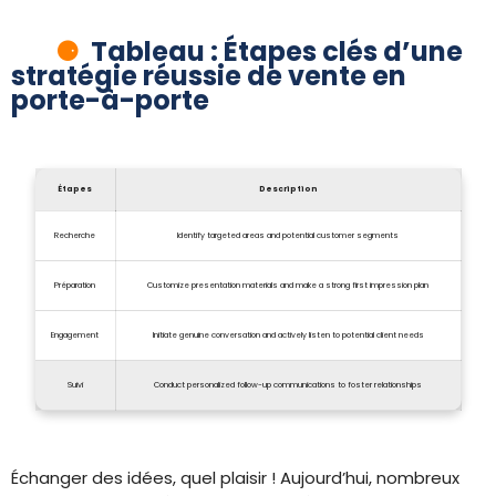
Tableau : Étapes clés d’une
stratégie réussie de vente en
porte-à-porte
Étapes
Description
Recherche
Identify targeted areas and potential customer segments
Préparation
Customize presentation materials and make a strong first impression plan
Engagement
Initiate genuine conversation and actively listen to potential client needs
Suivi
Conduct personalized follow-up communications to foster relationships
Échanger des idées, quel plaisir ! Aujourd’hui, nombreux