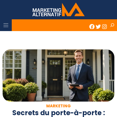
Skip
to
content
Rech
Faceboo
Twitter
Inst
MARKETING
Secrets du porte-à-porte :