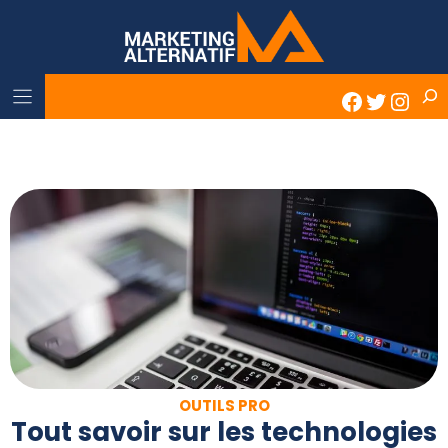
Skip
to
content
Rech
Faceboo
Twitter
Inst
OUTILS PRO
Tout savoir sur les technologies