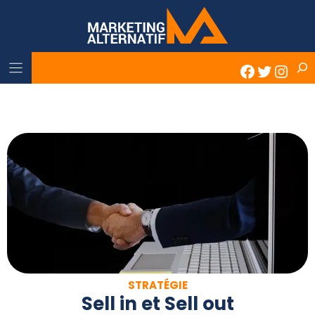
Skip
to
content
Rech
Faceboo
Twitter
Inst
STRATÉGIE
Sell in et Sell out