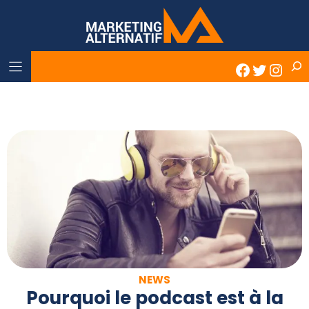
Skip
to
content
Rech
Faceboo
Twitter
Inst
NEWS
Pourquoi le podcast est à la