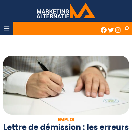
Skip
to
content
Rech
Faceboo
Twitter
Inst
EMPLOI
Lettre de démission : les erreurs