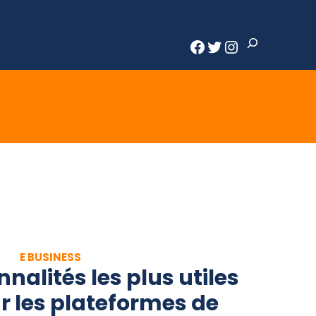
Rechercher
Facebook
Twitter
Instagram
BUSINESS
EMPLOI
OUTILS PRO
E BUSINESS
nnalités les plus utiles
ar les plateformes de