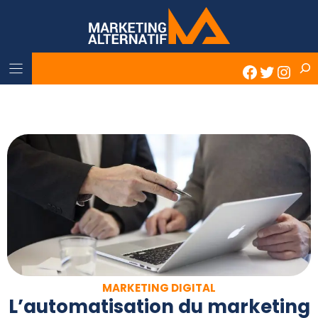
Skip
to
content
Rech
Faceboo
Twitter
Inst
MARKETING DIGITAL
L’automatisation du marketing