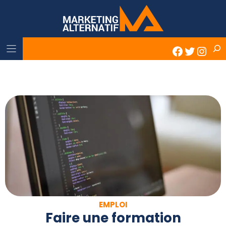
Skip
to
content
Rech
Faceboo
Twitter
Inst
EMPLOI
Faire une formation