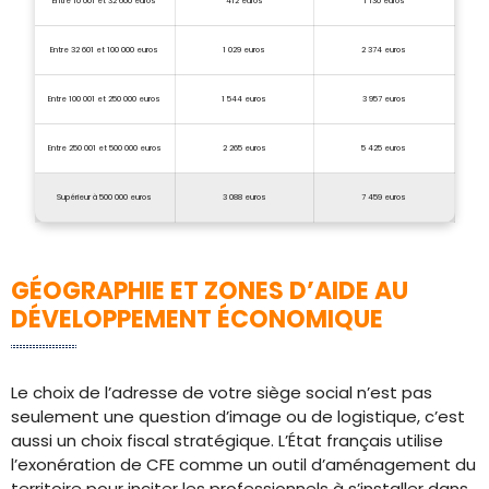
Entre 10 001 et 32 600 euros
412 euros
1 130 euros
Entre 32 601 et 100 000 euros
1 029 euros
2 374 euros
Entre 100 001 et 250 000 euros
1 544 euros
3 957 euros
Entre 250 001 et 500 000 euros
2 265 euros
5 425 euros
Supérieur à 500 000 euros
3 088 euros
7 459 euros
GÉOGRAPHIE ET ZONES D’AIDE AU
DÉVELOPPEMENT ÉCONOMIQUE
Le choix de l’adresse de votre siège social n’est pas
seulement une question d’image ou de logistique, c’est
aussi un choix fiscal stratégique. L’État français utilise
l’exonération de CFE comme un outil d’aménagement du
territoire pour inciter les professionnels à s’installer dans