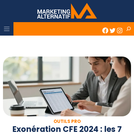
Skip
to
content
Rech
Faceboo
Twitter
Inst
OUTILS PRO
Exonération CFE 2024 : les 7