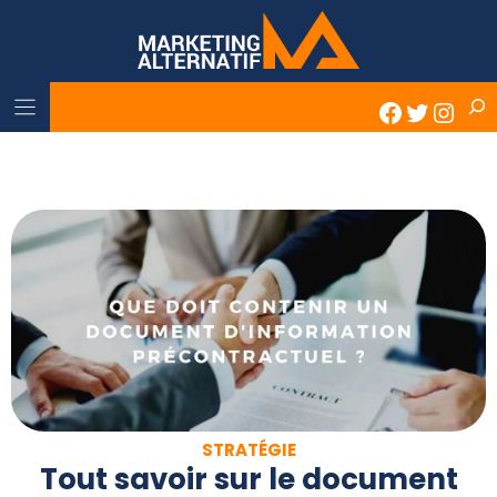
Skip
to
content
Rech
Faceboo
Twitter
Inst
STRATÉGIE
Tout savoir sur le document