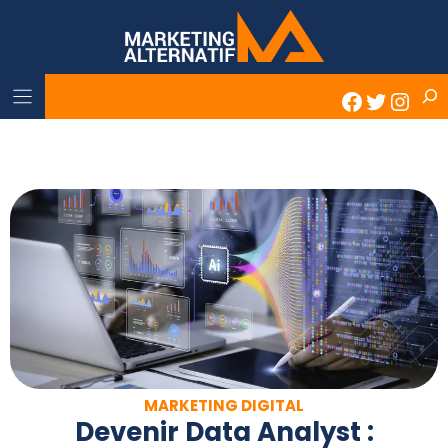
Skip
to
content
Rech
Faceboo
Twitter
Inst
MARKETING DIGITAL
Devenir Data Analyst :