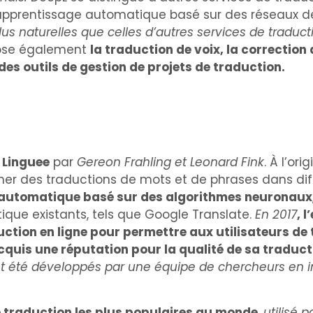
 l’apprentissage automatique basé sur des réseaux de
lus naturelles que celles d’autres services de traduc
opose également
la traduction de voix, la correction
es outils de gestion de projets de traduction.
 Linguee
par
Gereon Frahling et Leonard Fink
. À l’or
cher des traductions de mots et de phrases dans di
 automatique basé sur des algorithmes neuronaux
que existants, tels que Google Translate.
En 2017
, 
uction en ligne pour permettre aux utilisateurs de
quis une réputation pour la qualité de sa traduct
nt été développés par une équipe de chercheurs en in
e traduction les plus populaires au monde
,
utilisé 