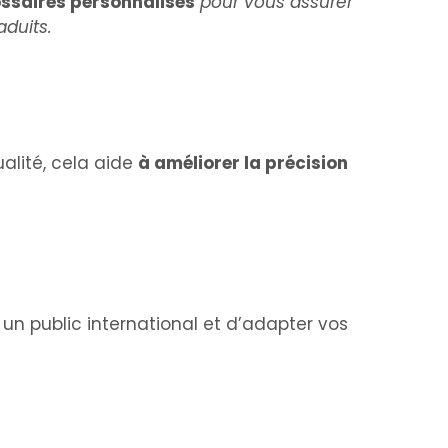
lossaires personnalisés
pour vous assurer
aduits.
alité, cela aide
à améliorer la précision
n public international et d’adapter vos