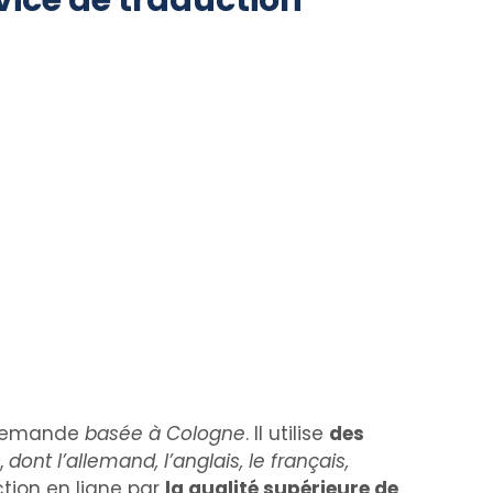
vice de traduction
allemande
basée à Cologne
. Il utilise
des
,
dont l’allemand, l’anglais, le français,
ction en ligne par
la qualité supérieure de