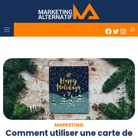
Skip
to
content
Rech
Faceboo
Twitter
Inst
MARKETING
Comment utiliser une carte de