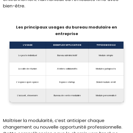
bien-être.
Les principaux usages du bureau modulaire en
entreprise
L’USAGE
EXEMPLE D’APPLICATION
TYPE DE MODULE
Le poste individuel
Bureau administratif
Module simple
La salle de réunion
Ateliers collaboratifs
Modules juxtaposés
L’espace open space
Espace startup
Grand module en kit
L’accueil , showroom
Bureau de vente modulaire
Module personnalisé
Maîtriser la modularité, c’est anticiper chaque
changement ou nouvelle opportunité professionnelle.