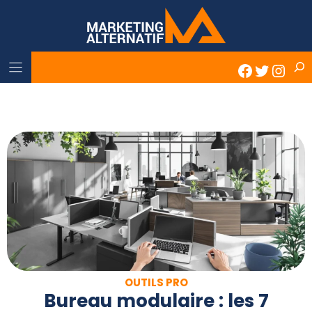
Skip
to
content
Rech
Faceboo
Twitter
Inst
OUTILS PRO
Bureau modulaire : les 7