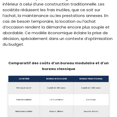
inférieur à celui d’une construction traditionnelle. Les
sociétés réduisent les frais inutiles, que ce soit sur
l’achat, la maintenance ou les prestations annexes. En
cas de besoin temporaire, la location ou l’achat
d’occasion rendent la démarche encore plus souple et
abordable. Ce modèle économique éclaire la prise de
décision, spécialement dans un contexte d’optimisation
du budget.
Comparatif des coûts d’un bureau modulaire et d’un
bureau classique
LE CRITÈRE
BUREAU MODULAIRE
BUREAU TRADITIONNEL
Prix moyen au m²
À partir de 250 euros
À partir de 1 000 euros
Délai d’installation
1 à 3 semaines
2 à 12 mois
Maintenance initiale
Incluse , Minime
Souvent élevée