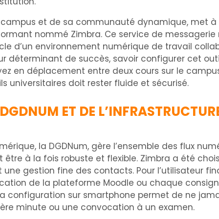
titution.
reux campus et de sa communauté dynamique, met à l
formant nommé Zimbra. Ce service de messagerie ne
 socle d’un environnement numérique de travail col
r déterminant de succès, savoir configurer cet out
 en déplacement entre deux cours sur le campus d
 universitaires doit rester fluide et sécurisé.
A DGDNUM ET DE L’INFRASTRUCTUR
érique, la DGDNum, gère l’ensemble des flux numér
t être à la fois robuste et flexible. Zimbra a été cho
une gestion fine des contacts. Pour l’utilisateur f
fication de la plateforme Moodle ou chaque consig
 La configuration sur smartphone permet de ne jam
ère minute ou une convocation à un examen.