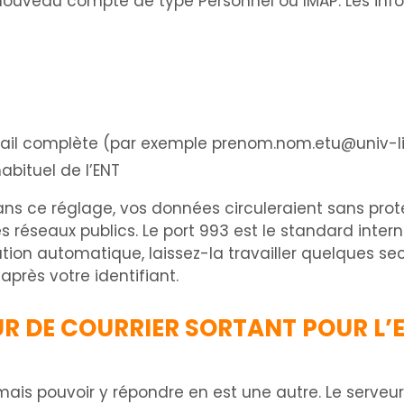
n nouveau compte de type Personnel ou IMAP. Les inf
email complète (par exemple
prenom.nom.etu@univ-lil
abituel de l’ENT
 Sans ce réglage, vos données circuleraient sans pro
 réseaux publics. Le port 993 est le standard interna
ation automatique, laissez-la travailler quelques se
après votre identifiant.
R DE COURRIER SORTANT POUR L’
ais pouvoir y répondre en est une autre. Le serveur d