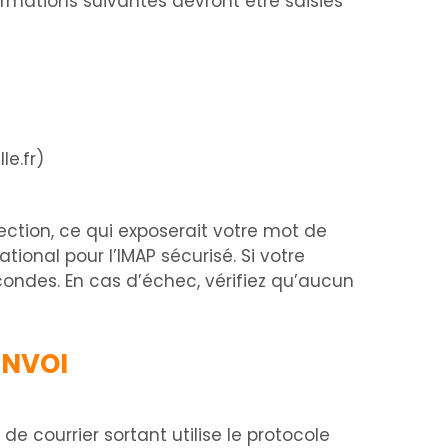
ormations suivantes devront être saisies
le.fr
)
tection, ce qui exposerait votre mot de
tional pour l’IMAP sécurisé. Si votre
condes. En cas d’échec, vérifiez qu’aucun
ENVOI
e courrier sortant utilise le protocole