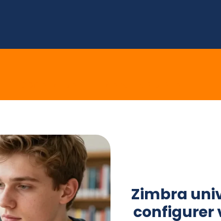
E
SOCIAL MEDIA
MARKETING DIGITAL
E 
Zimbra univ 
configurer 