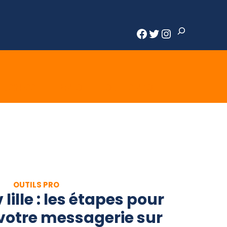
Rechercher
Facebook
Twitter
Instagram
BUSINESS
EMPLOI
OUTILS PRO
OUTILS PRO
lille : les étapes pour
votre messagerie sur