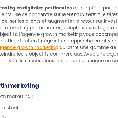
tratégies digitales pertinentes
et adaptées pour att
ents. Elle se concentre sur le
webmarketing
, le
réfé
fidéliser les clients et augmenter le retour sur inve
s marketing performantes, adapte sa stratégie à vot
 objectifs. L’agence growth marketing vous accomp
s pertinents et en intégrant une approche créative p
agence growth marketing
qui offre une gamme de se
tteindre leurs objectifs commerciaux. Avec une
appr
ts vers le succès dans le monde numérique en con
wth marketing
wth marketing :
existante ;
es ;