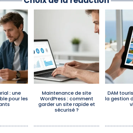
Choix de la rédaction
ial : une
Maintenance de site
DAM touris
ible pour les
WordPress : comment
la gestion 
ants
garder un site rapide et
v
sécurisé ?