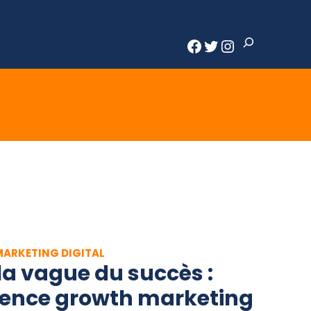
Rechercher
Facebook
Twitter
Instagram
BUSINESS
EMPLOI
OUTILS PRO
MARKETING DIGITAL
 la vague du succès :
ence growth marketing