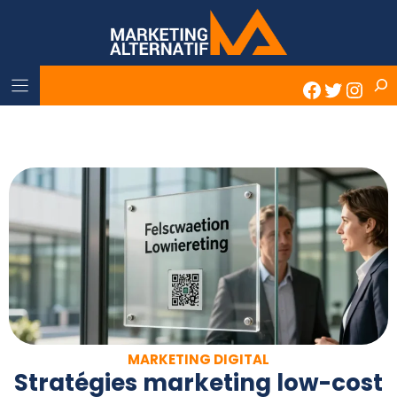
Skip
to
content
Rech
Faceboo
Twitter
Inst
MARKETING DIGITAL
Stratégies marketing low-cost