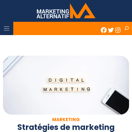
Skip
to
content
Rech
Faceboo
Twitter
Inst
MARKETING
Stratégies de marketing