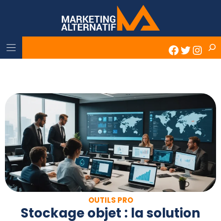
Skip
to
content
Rech
Faceboo
Twitter
Inst
OUTILS PRO
​Stockage objet : la solution