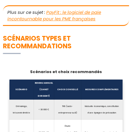
Plus sur ce sujet :
PayFit : le logiciel de paie
incontournable pour les PME françaises
SCÉNARIOS TYPES ET
RECOMMANDATIONS
Scénarios et choix recommandés
REVENU ANNUEL
SCÉNARIO
(CA NET
CHOIX CONSEILLÉ
MESURES COMPLÉMENTAIRES
DIRIGENT)
Démarrage,
TNS (auto-
Mutuelle économique, constitution
< 30 000 €
trésorerie limitée
entrepreneur ou EI)
d’une épargne de précaution
Étude