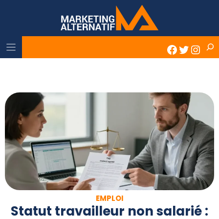
Skip
to
content
Rech
Faceboo
Twitter
Inst
EMPLOI
Statut travailleur non salarié :