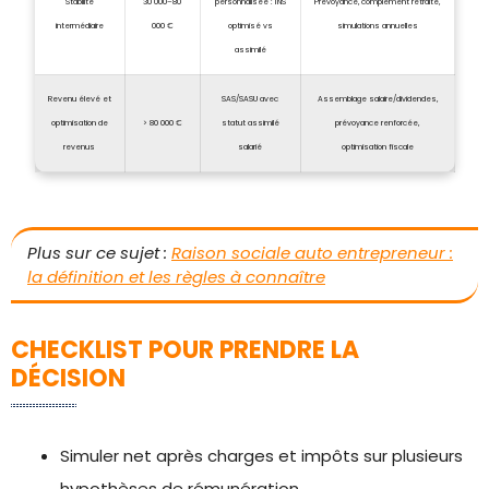
Stabilité
30 000–80
personnalisée : TNS
Prévoyance, complément retraite,
intermédiaire
000 €
optimisé vs
simulations annuelles
assimilé
Revenu élevé et
SAS/SASU avec
Assemblage salaire/dividendes,
optimisation de
> 80 000 €
statut assimilé
prévoyance renforcée,
revenus
salarié
optimisation fiscale
Plus sur ce sujet :
Raison sociale auto entrepreneur :
la définition et les règles à connaître
CHECKLIST POUR PRENDRE LA
DÉCISION
Simuler net après charges et impôts sur plusieurs
hypothèses de rémunération.