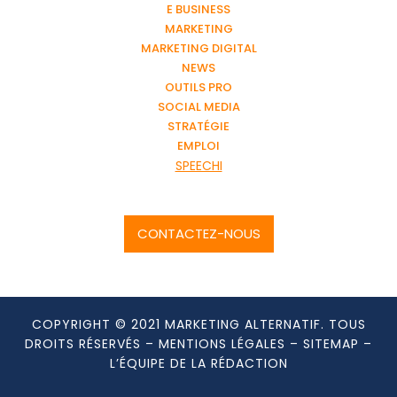
E BUSINESS
MARKETING
MARKETING DIGITAL
NEWS
OUTILS PRO
SOCIAL MEDIA
STRATÉGIE
EMPLOI
SPEECHI
CONTACTEZ-NOUS
COPYRIGHT © 2021 MARKETING ALTERNATIF. TOUS
DROITS RÉSERVÉS –
MENTIONS LÉGALES
–
SITEMAP
–
L’ÉQUIPE DE LA RÉDACTION