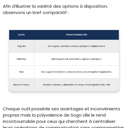
Afin d’illustrer la variété des options à disposition,
observons un bref comparatif :
OUTIL
FONCTIONNALITÉS
Sogo Lille
Messagerie, calendrier, contacts partagés, multiplateforme
MailChimp
Marketing par mail, automations, rapports analytiques
Slack
Messagerie instantanée, canaux de discussion, intégration d’applications
Microsoft Teams
Réunions virtuelles, collaboration en temps réel, intégration Office 365
Chaque outil possède ses avantages et inconvénients
propres mais la polyvalence de Sogo Lille le rend
incontournable pour ceux qui cherchent à centraliser
leurs opérations de communication sans compromettre