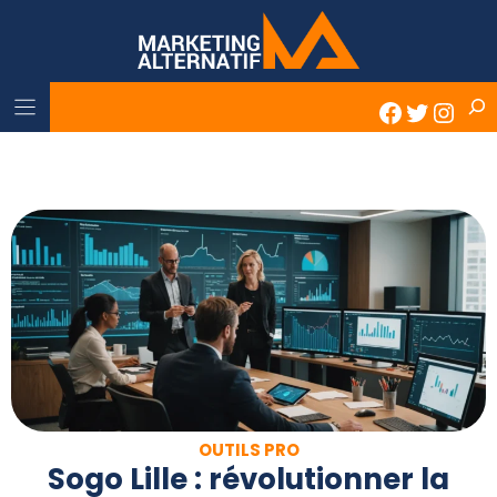
Skip
to
content
Rech
Faceboo
Twitter
Inst
OUTILS PRO
Sogo Lille : révolutionner la