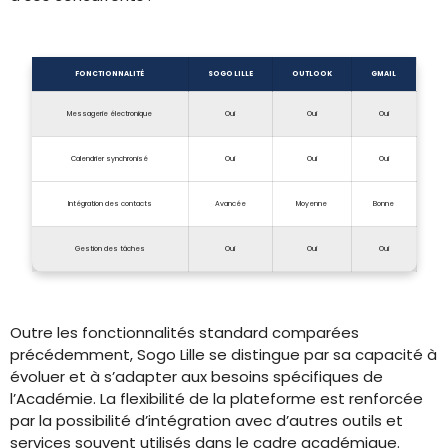
FONCTIONNALITÉ
SOGO LILLE
OUTLOOK
GMAIL
Messagerie électronique
Oui
Oui
Oui
Calendrier synchronisé
Oui
Oui
Oui
Intégration des contacts
Avancée
Moyenne
Bonne
Gestion des tâches
Oui
Oui
Oui
Outre les fonctionnalités standard comparées
précédemment, Sogo Lille se distingue par sa capacité à
évoluer et à s’adapter aux besoins spécifiques de
l’Académie. La flexibilité de la plateforme est renforcée
par la possibilité d’intégration avec d’autres outils et
services souvent utilisés dans le cadre académique.