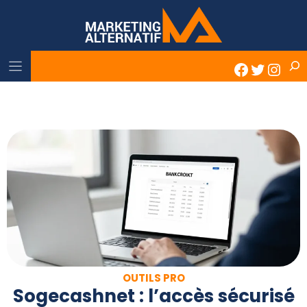
Skip
to
content
Rech
Faceboo
Twitter
Inst
OUTILS PRO
Sogecashnet : l’accès sécurisé