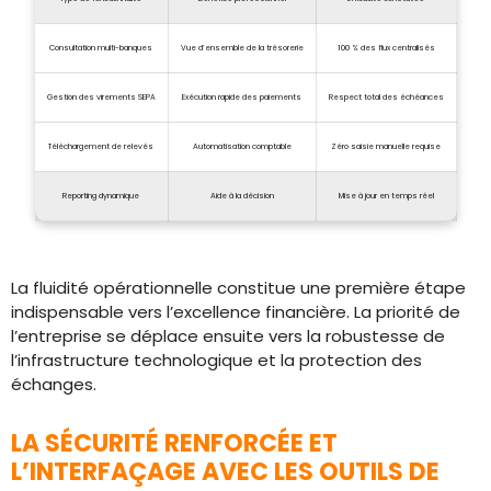
Consultation multi-banques
Vue d’ensemble de la trésorerie
100 % des flux centralisés
Gestion des virements SEPA
Exécution rapide des paiements
Respect total des échéances
Téléchargement de relevés
Automatisation comptable
Zéro saisie manuelle requise
Reporting dynamique
Aide à la décision
Mise à jour en temps réel
La fluidité opérationnelle constitue une première étape
indispensable vers l’excellence financière. La priorité de
l’entreprise se déplace ensuite vers la robustesse de
l’infrastructure technologique et la protection des
échanges.
LA SÉCURITÉ RENFORCÉE ET
L’INTERFAÇAGE AVEC LES OUTILS DE