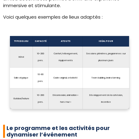
immersive et stimulante.
Voici quelques exemples de lieux adaptés :
TYPE DE LIEU
CAPACITÉ
ATOUTS
IDÉAL POUR
10-200
Confort, hébergement,
Sessions plénières, programmes sur
Hôtel
pers.
équipements
plusieurs jours
10-80
Salle atypique
Cadre original, créativité
Team building, brainstorming
pers.
10-200
Déconnexion, animation «
Développement de la cohésion,
Outdoor/nature
pers.
hors mur »
incentive
Le programme et les activités pour
dynamiser l’événement