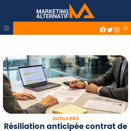
Skip
to
content
Rech
Faceboo
Twitter
Inst
OUTILS PRO
Résiliation anticipée contrat de