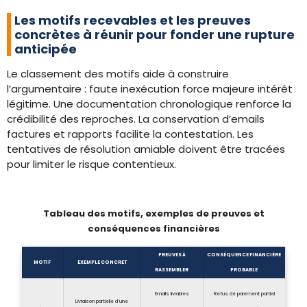
Les motifs recevables et les preuves
concrètes à réunir pour fonder une rupture
anticipée
Le classement des motifs aide à construire
l’argumentaire : faute inexécution force majeure intérêt
légitime. Une documentation chronologique renforce la
crédibilité des reproches. La conservation d’emails
factures et rapports facilite la contestation. Les
tentatives de résolution amiable doivent être tracées
pour limiter le risque contentieux.
Tableau des motifs, exemples de preuves et
conséquences financières
PREUVES À
CONSÉQUENCE FINANCIÈRE
MOTIF
EXEMPLE CONCRET
RASSEMBLER
PROBABLE
Emails livrables
Refus de paiement partiel
Livraison partielle d’une