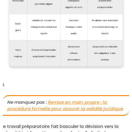
Inexécution
manquants
ou indemnité
prestation digitale
rapports de test
compensatoire
Violation de sécurité ou
Constats
Résiliation sans indemnité
Faute
manquement contractuel
échanges écrits
et éventuel dommage et
grave
répété
audits
intérêt
Documents
Suspension ou extinction
Force
Événement imprévisible
officiels
des obligations selon
majeure
empêchant l’exécution
attestations
contrats
L
Ne manquez pas :
Remise en main propre : la
procédure formelle pour assurer la validité juridique
e travail préparatoire fait basculer la décision vers la