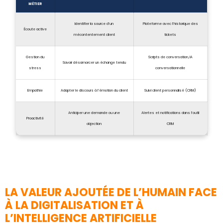
MÉTIER
Identifier la source d’un
Plateforme avec l’historique des
Écoute active
mécontentement client
tickets
Gestion du
Scripts de conversation, IA
Savoir désamorcer un échange tendu
stress
conversationnelle
Empathie
Adapter le discours à l’émotion du client
Suivi client personnalisé (CRM)
Anticiper une demande ou une
Alertes et notifications dans l’outil
Proactivité
objection
CRM
LA VALEUR AJOUTÉE DE L’HUMAIN FACE
À LA DIGITALISATION ET À
L’INTELLIGENCE ARTIFICIELLE