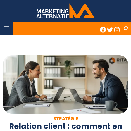
Skip
to
content
Rech
Faceboo
Twitter
Inst
STRATÉGIE
Relation client : comment en