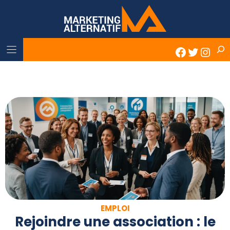
Skip
to
content
Rech
Faceboo
Twitter
Inst
EMPLOI
Rejoindre une association : le