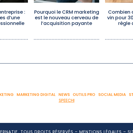
ntreprise :
Pourquoi le CRM marketing
Combien d
es d’une
est le nouveau cerveau de
vin pour 3
ssionnelle
l’acquisition payante
règle 
KETING
MARKETING DIGITAL
NEWS
OUTILS PRO
SOCIAL MEDIA
S
SPEECHI
ERNATIF. TOUS DROITS RÉSERVÉS –
MENTIONS LÉGALES
–
SI