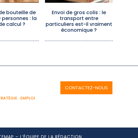
e bouteille de
Envoi de gros colis : le
0 personnes : la
transport entre
de calcul ?
particuliers est-il vraiment
économique ?
CONTACTEZ-NOUS
TRATÉGIE
EMPLOI
TEMAP
–
L’ÉQUIPE DE LA RÉDACTION