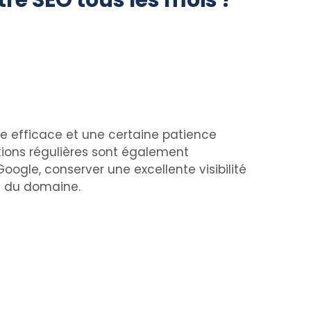
tre SEO tous les mois ?
gie efficace et une certaine patience
tions régulières sont également
ogle, conserver une excellente visibilité
t du domaine.