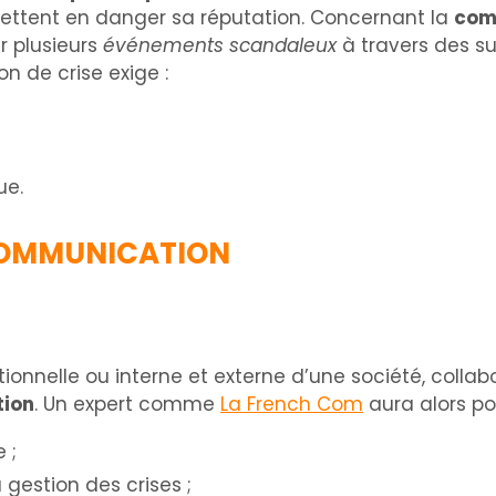
ttent en danger sa réputation. Concernant la
comm
r plusieurs
événements scandaleux
à travers des su
n de crise exige :
ue.
N COMMUNICATION
tionnelle ou interne et externe d’une société, colla
tion
. Un expert comme
La French Com
aura alors po
 ;
 gestion des crises ;