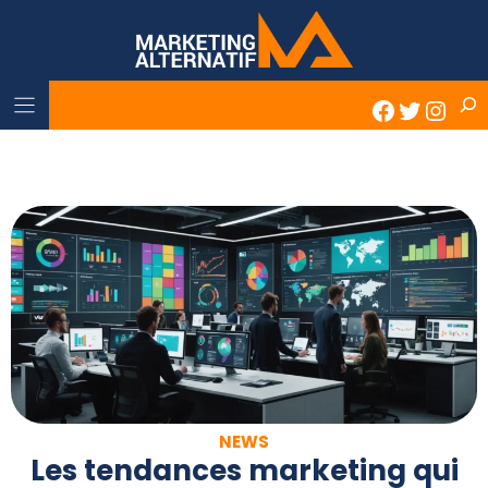
Skip
to
content
Rech
Faceboo
Twitter
Inst
NEWS
Les tendances marketing qui