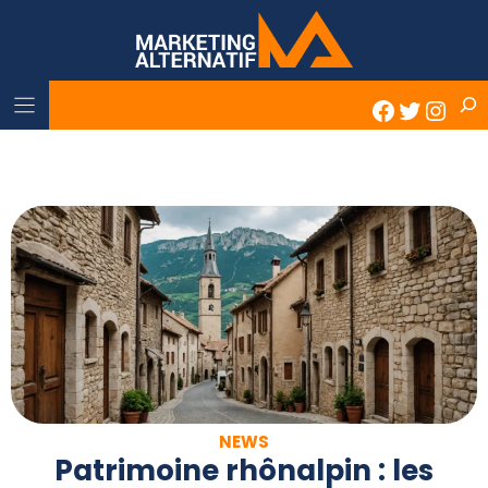
Skip
to
content
Rech
Faceboo
Twitter
Inst
NEWS
Patrimoine rhônalpin : les