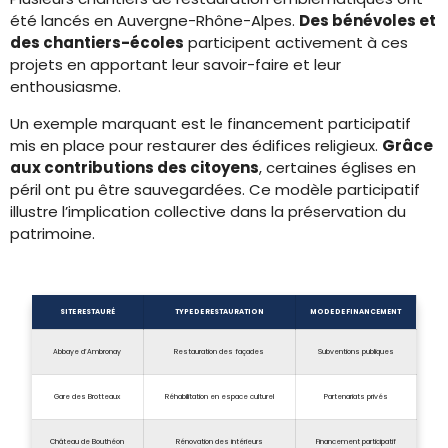
été lancés en Auvergne-Rhône-Alpes.
Des bénévoles et
des chantiers-écoles
participent activement à ces
projets en apportant leur savoir-faire et leur
enthousiasme.
Un exemple marquant est le financement participatif
mis en place pour restaurer des édifices religieux.
Grâce
aux contributions des citoyens
, certaines églises en
péril ont pu être sauvegardées. Ce modèle participatif
illustre l’implication collective dans la préservation du
patrimoine.
SITE RESTAURÉ
TYPE DE RESTAURATION
MODE DE FINANCEMENT
Abbaye d’Ambronay
Restauration des façades
Subventions publiques
Gare des Brotteaux
Réhabilitation en espace culturel
Partenariats privés
Château de Bouthéon
Rénovation des intérieurs
Financement participatif