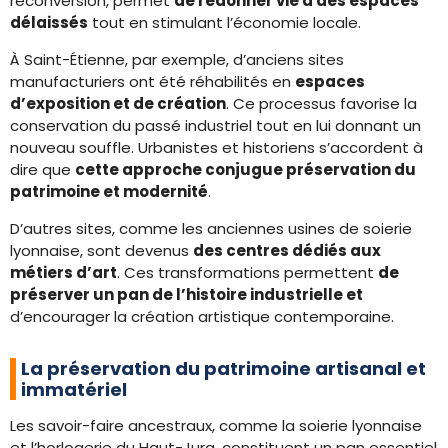
reconversion, permet
de redonner vie à des espaces
délaissés
tout en stimulant l’économie locale.
À Saint-Étienne, par exemple, d’anciens sites
manufacturiers ont été réhabilités en
espaces
d’exposition et de création
. Ce processus favorise la
conservation du passé industriel tout en lui donnant un
nouveau souffle. Urbanistes et historiens s’accordent à
dire que
cette approche conjugue préservation du
patrimoine et modernité
.
D’autres sites, comme les anciennes usines de soierie
lyonnaise, sont devenus
des centres dédiés aux
métiers d’art
. Ces transformations permettent
de
préserver un pan de l’histoire industrielle et
d’encourager la création artistique contemporaine.
La préservation du patrimoine artisanal et
immatériel
Les savoir-faire ancestraux, comme la soierie lyonnaise
et l’horlogerie du Haut-Jura, constituent un pan essentiel