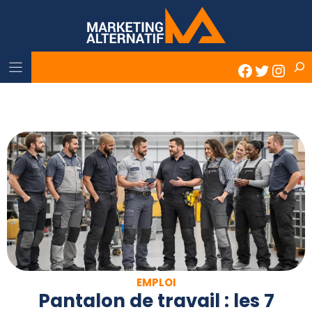
Skip
to
content
Rech
Faceboo
Twitter
Inst
EMPLOI
Pantalon de travail : les 7