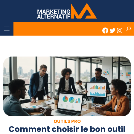
Skip
to
content
Rech
Faceboo
Twitter
Inst
OUTILS PRO
Comment choisir le bon outil