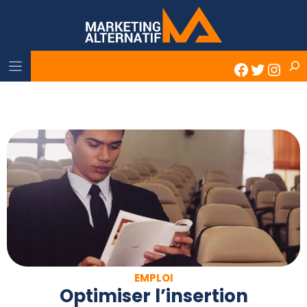
Skip
to
content
Rech
Faceboo
Twitter
Inst
EMPLOI
Optimiser l’insertion