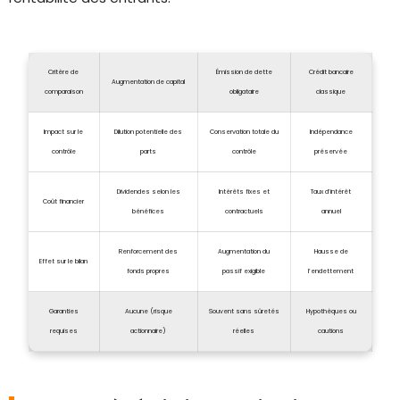
Critère de
Émission de dette
Crédit bancaire
Augmentation de capital
comparaison
obligataire
classique
Impact sur le
Dilution potentielle des
Conservation totale du
Indépendance
contrôle
parts
contrôle
préservée
Dividendes selon les
Intérêts fixes et
Taux d’intérêt
Coût financier
bénéfices
contractuels
annuel
Renforcement des
Augmentation du
Hausse de
Effet sur le bilan
fonds propres
passif exigible
l’endettement
Garanties
Aucune (risque
Souvent sans sûretés
Hypothèques ou
requises
actionnaire)
réelles
cautions