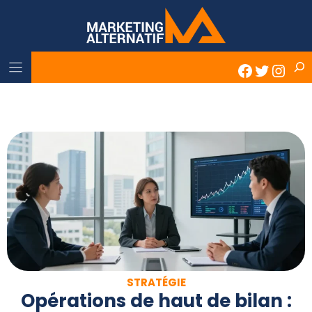
Skip
to
content
Rech
Faceboo
Twitter
Inst
STRATÉGIE
Opérations de haut de bilan :