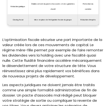
Établissement du pacte d’associés et des garanties
Protection du
Rédaction juridique
d’actif
contrôle
Closing fiscal
Mise en place de l’intégration fiscale du groupe
Réduction d’impôts
L’optimisation fiscale sécurise une part importante de la
valeur créée lors de ces mouvements de capital. Le
régime mère-fille permet par exemple de faire remonter
les dividendes vers la holding avec une fiscalité quasi
nulle. Cette fluidité financière accélère mécaniquement
le désendettement de votre structure de tête. Vous
réinvestissez ainsi plus rapidement vos bénéfices dans
de nouveaux projets de développement.
Les aspects juridiques ne doivent jamais être traités
comme une simple formalité administrative de fin de
dossier. Un pacte d’associés mal rédigé peut bloquer
votre stratégie de sortie ou compliquer la revente de
vos titres. Vous devez anticiper les scénarios de