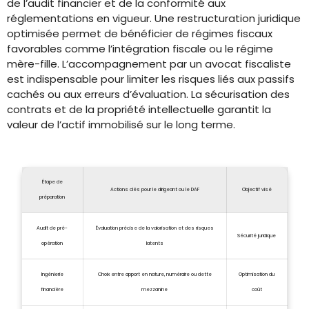
de l’audit financier et de la conformité aux
réglementations en vigueur. Une restructuration juridique
optimisée permet de bénéficier de régimes fiscaux
favorables comme l’intégration fiscale ou le régime
mère-fille. L’accompagnement par un avocat fiscaliste
est indispensable pour limiter les risques liés aux passifs
cachés ou aux erreurs d’évaluation. La sécurisation des
contrats et de la propriété intellectuelle garantit la
valeur de l’actif immobilisé sur le long terme.
Étape de
Actions clés pour le dirigeant ou le DAF
Objectif visé
préparation
Audit de pré-
Évaluation précise de la valorisation et des risques
Sécurité juridique
opération
latents
Ingénierie
Choix entre apport en nature, numéraire ou dette
Optimisation du
financière
mezzanine
coût