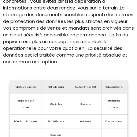
concrètes . Vous évitez ainsi la déperdition d
informations entre deux rendez-vous sur le terrain .Le
stockage des documents sensibles respecte les normes
de protection des données les plus strictes en vigueur .
Vos compromis de vente et mandats sont archivés dans
un cloud sécurisé accessible en permanence . La fin du
papier n est plus un concept mais une réalité
opérationnelle pour votre quotidien . La sécurité des
données est ici traitée comme une priorité absolue et
non comme une option .
Indicateur de gestion
Méthode papier
Solution Omega Safti
Gain opérationnel
Temps de saisie
Productivité
45 minutes
12 minutes
mandat
accrue
Délai de multidiffusion
24 à 48 heures
Instantané
Vente accélérée
Classeurs