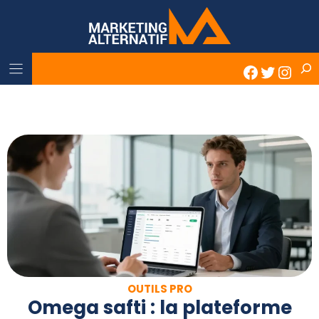
Skip
to
content
Rech
Faceboo
Twitter
Inst
OUTILS PRO
Omega safti : la plateforme