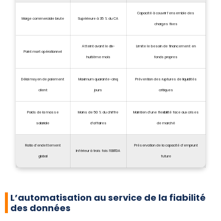
Capacité à couvrir l’ensemble des
Marge commerciale brute
Supérieure à 35 % du CA
charges fixes
Atteint avant le dix-
Limite le besoin de financement en
Point mort opérationnel
huitième mois
fonds propres
Délai moyen de paiement
Maximum quarante-cinq
Prévention des ruptures de liquidités
client
jours
critiques
Poids de la masse
Moins de 50 % du chiffre
Maintien d’une flexibilité face aux crises
salariale
d’affaires
de marché
Ratio d’endettement
Préservation de la capacité d’emprunt
Inférieur à trois fois l’EBITDA
global
future
L’automatisation au service de la fiabilité
des données