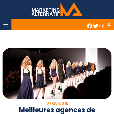
Skip
to
content
Rech
Faceboo
Twitter
Inst
STRATÉGIE
Meilleures agences de