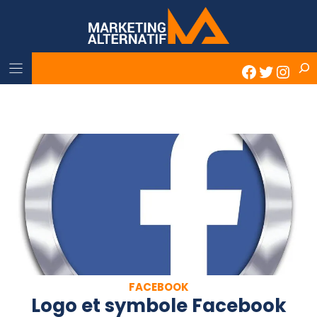
Skip
to
content
Rech
Faceboo
Twitter
Inst
FACEBOOK
Logo et symbole Facebook