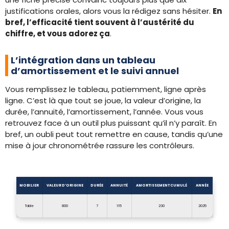
justifications orales, alors vous la rédigez sans hésiter.
En
bref, l’efficacité tient souvent à l’austérité du
chiffre, et vous adorez ça
.
L’intégration dans un tableau
d’amortissement et le suivi annuel
Vous remplissez le tableau, patiemment, ligne après
ligne. C’est là que tout se joue, la valeur d’origine, la
durée, l’annuité, l’amortissement, l’année. Vous vous
retrouvez face à un outil plus puissant qu’il n’y paraît. En
bref, un oubli peut tout remettre en cause, tandis qu’une
mise à jour chronométrée rassure les contrôleurs.
MOBILIER
VALEUR D’ORIGINE
DURÉE
ANNUITÉ
AMORTISSEMENT CUMULÉ
ANNÉE
Table
800
7
115
230
2025