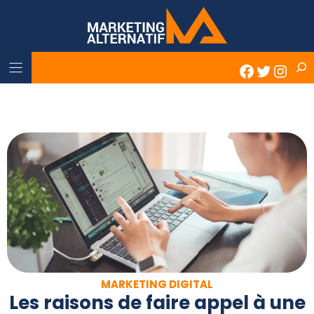
Skip
to
content
Rech
Faceboo
Twitter
Inst
MARKETING DIGITAL
Les raisons de faire appel à une