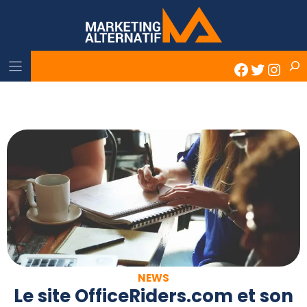
Skip
to
content
Rech
Faceboo
Twitter
Inst
NEWS
Le site OfficeRiders.com et son